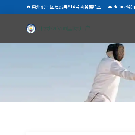
惠州滨海区建设弄814号商务楼D座
defunct@g